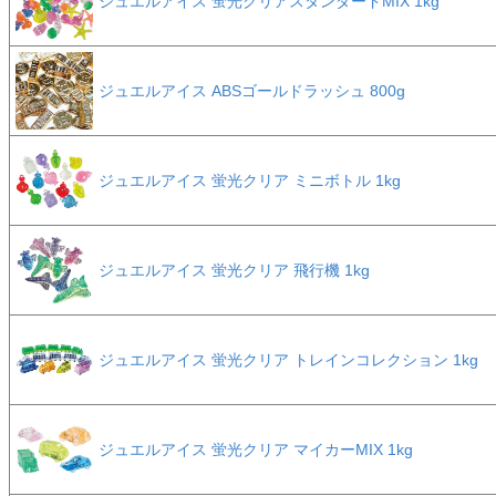
ジュエルアイス 蛍光クリアスタンダードMIX 1kg
ジュエルアイス ABSゴールドラッシュ 800g
ジュエルアイス 蛍光クリア ミニボトル 1kg
ジュエルアイス 蛍光クリア 飛行機 1kg
ジュエルアイス 蛍光クリア トレインコレクション 1kg
ジュエルアイス 蛍光クリア マイカーMIX 1kg