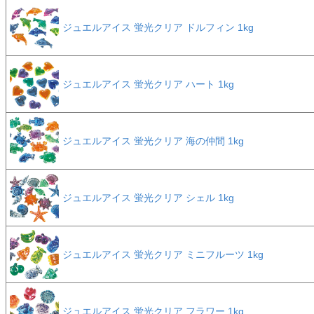
ジュエルアイス 蛍光クリア ドルフィン 1kg
ジュエルアイス 蛍光クリア ハート 1kg
ジュエルアイス 蛍光クリア 海の仲間 1kg
ジュエルアイス 蛍光クリア シェル 1kg
ジュエルアイス 蛍光クリア ミニフルーツ 1kg
ジュエルアイス 蛍光クリア フラワー 1kg