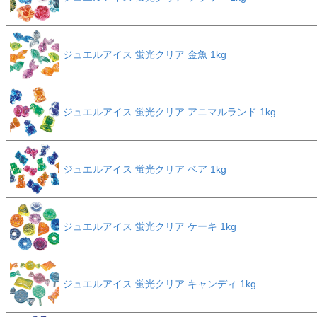
ジュエルアイス 蛍光クリア 金魚 1kg
ジュエルアイス 蛍光クリア アニマルランド 1kg
ジュエルアイス 蛍光クリア ベア 1kg
ジュエルアイス 蛍光クリア ケーキ 1kg
ジュエルアイス 蛍光クリア キャンディ 1kg