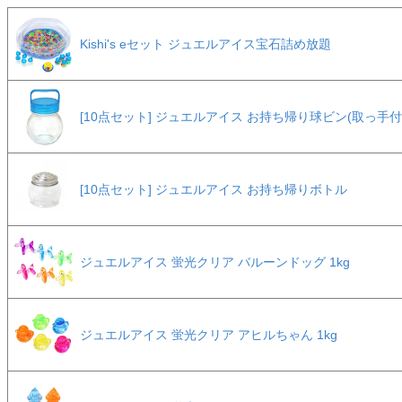
Kishi's eセット ジュエルアイス宝石詰め放題
[10点セット] ジュエルアイス お持ち帰り球ビン(取っ手付
[10点セット] ジュエルアイス お持ち帰りボトル
ジュエルアイス 蛍光クリア バルーンドッグ 1kg
ジュエルアイス 蛍光クリア アヒルちゃん 1kg