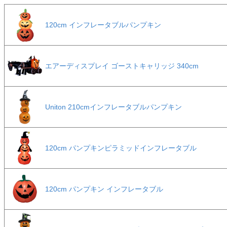
120cm インフレータブルパンプキン
エアーディスプレイ ゴーストキャリッジ 340cm
Uniton 210cmインフレータブルパンプキン
120cm パンプキンピラミッドインフレータブル
120cm パンプキン インフレータブル